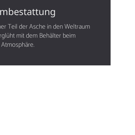
umbestattung
iner Teil der Asche in den Weltraum
glüht mit dem Behälter beim
ie Atmosphäre.