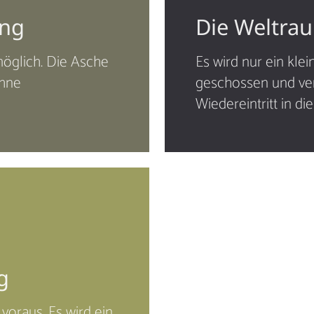
ung
Die Weltra
 möglich. Die Asche
Es wird nur ein kle
ohne
geschossen und ver
Wiedereintritt in d
g
voraus. Es wird ein